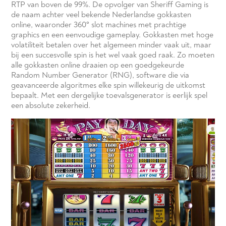
RTP van boven de 99%. De opvolger van Sheriff Gaming is
de naam achter veel bekende Nederlandse gokkasten
online, waaronder 360° slot machines met prachtige
graphics en een eenvoudige gameplay. Gokkasten met hoge
volatiliteit betalen over het algemeen minder vaak uit, maar
bij een succesvolle spin is het wel vaak goed raak. Zo moeten
alle gokkasten online draaien op een goedgekeurde
Random Number Generator (RNG), software die via
geavanceerde algoritmes elke spin willekeurig de uitkomst
bepaalt. Met een dergelijke toevalsgenerator is eerlijk spel
een absolute zekerheid.