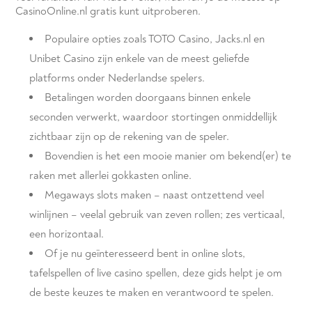
CasinoOnline.nl gratis kunt uitproberen.
Populaire opties zoals TOTO Casino, Jacks.nl en
Unibet Casino zijn enkele van de meest geliefde
platforms onder Nederlandse spelers.
Betalingen worden doorgaans binnen enkele
seconden verwerkt, waardoor stortingen onmiddellijk
zichtbaar zijn op de rekening van de speler.
Bovendien is het een mooie manier om bekend(er) te
raken met allerlei gokkasten online.
Megaways slots maken – naast ontzettend veel
winlijnen – veelal gebruik van zeven rollen; zes verticaal,
een horizontaal.
Of je nu geïnteresseerd bent in online slots,
tafelspellen of live casino spellen, deze gids helpt je om
de beste keuzes te maken en verantwoord te spelen.