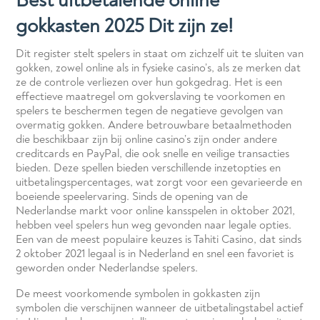
Best uitbetalende online
gokkasten 2025 Dit zijn ze!
Dit register stelt spelers in staat om zichzelf uit te sluiten van
gokken, zowel online als in fysieke casino’s, als ze merken dat
ze de controle verliezen over hun gokgedrag. Het is een
effectieve maatregel om gokverslaving te voorkomen en
spelers te beschermen tegen de negatieve gevolgen van
overmatig gokken. Andere betrouwbare betaalmethoden
die beschikbaar zijn bij online casino’s zijn onder andere
creditcards en PayPal, die ook snelle en veilige transacties
bieden. Deze spellen bieden verschillende inzetopties en
uitbetalingspercentages, wat zorgt voor een gevarieerde en
boeiende speelervaring. Sinds de opening van de
Nederlandse markt voor online kansspelen in oktober 2021,
hebben veel spelers hun weg gevonden naar legale opties.
Een van de meest populaire keuzes is Tahiti Casino, dat sinds
2 oktober 2021 legaal is in Nederland en snel een favoriet is
geworden onder Nederlandse spelers.
De meest voorkomende symbolen in gokkasten zijn
symbolen die verschijnen wanneer de uitbetalingstabel actief